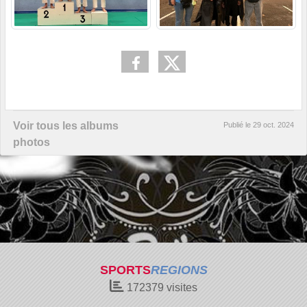
Voir tous les albums
Publié le
29 oct. 2024
photos
SPORTS
REGIONS
172379
visites