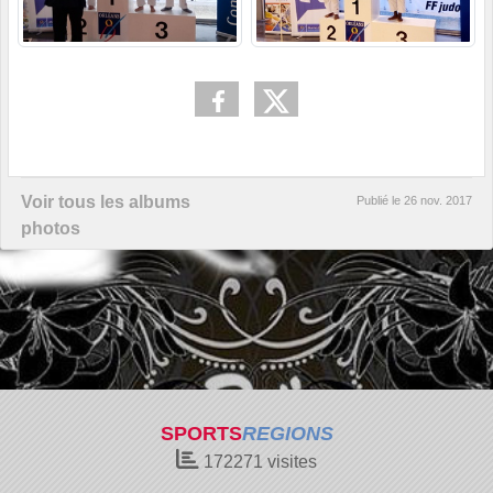
Voir tous les albums
Publié le
26 nov. 2017
photos
SPORTS
REGIONS
172271
visites