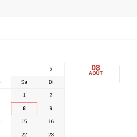
08
AOÛT
e
Sa
Di
1
2
8
9
4
15
16
1
22
23