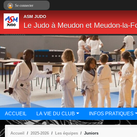
Panneau de gestion des cookies
Se connecter
ASM JUDO
Le Judo à Meudon et Meudon-la-Fo
ACCUEIL
LA VIE DU CLUB
INFOS PRATIQUES
Accueil
2025-2026
Les équipes
Juniors