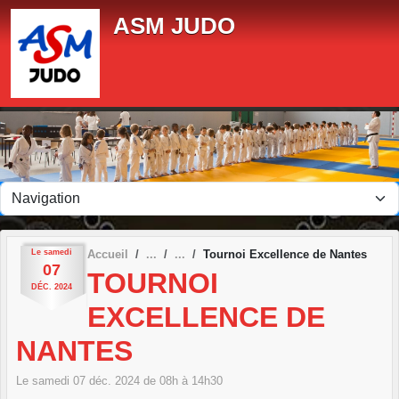
Panneau de gestion des cookies
ASM JUDO
Le
samedi
Accueil
Tournoi Excellence de Nantes
07
TOURNOI
DÉC.
2024
EXCELLENCE DE
NANTES
Le
samedi
07
déc.
2024
de 08h à 14h30