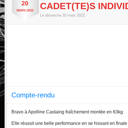
20
CADET(TE)S INDIV
MARS
2022
Le
dimanche
20
mars
2022
Compte-rendu
Bravo à Apolline Castaing fraîchement montée en 63kg
Elle réussit une belle performance en se hissant en final