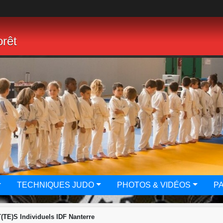
rêt
TECHNIQUES JUDO
PHOTOS & VIDÉOS
P
TE)S Individuels IDF Nanterre