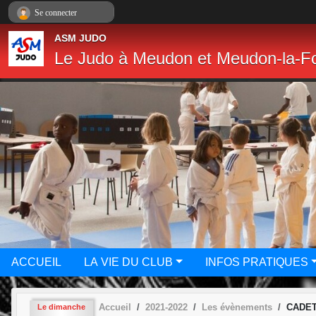
Panneau de gestion des cookies
Se connecter
ASM JUDO
Le Judo à Meudon et Meudon-la-Fo
ACCUEIL
LA VIE DU CLUB
INFOS PRATIQUES
Accueil
2021-2022
Les évènements
CADET(
Le
dimanche