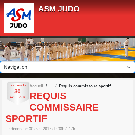
Panneau de gestion des cookies
ASM JUDO
Le
dimanche
Accueil
Requis commissaire sportif
30
REQUIS
AVRIL
2017
COMMISSAIRE
SPORTIF
Le
dimanche
30
avril
2017
de 08h à 17h